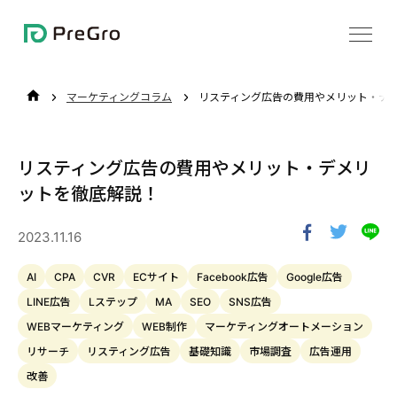
Skip
マーケティングコラム
リスティング広告の費用やメリット・デ
TOP
to
content
リスティング広告の費用やメリット・デメリ
ットを徹底解説！
2023.11.16
AI
CPA
CVR
ECサイト
Facebook広告
Google広告
LINE広告
Lステップ
MA
SEO
SNS広告
WEBマーケティング
WEB制作
マーケティングオートメーション
リサーチ
リスティング広告
基礎知識
市場調査
広告運用
改善