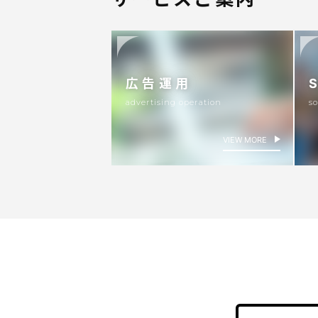
広告運用
advertising operation
so
VIEW MORE